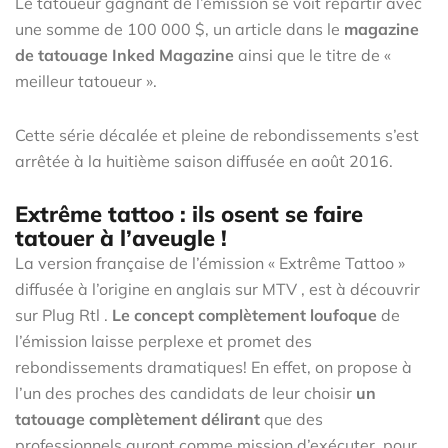
Le tatoueur gagnant de l’émission se voit repartir avec
une somme de 100 000 $, un article dans le
magazine
de tatouage
Inked Magazine
ainsi que le titre de «
meilleur tatoueur ».
Cette série décalée et pleine de rebondissements s’est
arrêtée à la huitième saison diffusée en août 2016.
Extrême tattoo : ils osent se faire
tatouer à l’aveugle !
La version française de l’émission « Extrême Tattoo »
diffusée à l’origine en anglais sur MTV , est à découvrir
sur Plug Rtl .
L
e concept complètement loufoque
de
l’émission laisse perplexe et promet des
rebondissements dramatiques! En effet, on propose à
l’un des proches des candidats de leur choisir
un
tatouage complètement délirant
que des
professionnels auront comme mission d’exécuter, pour