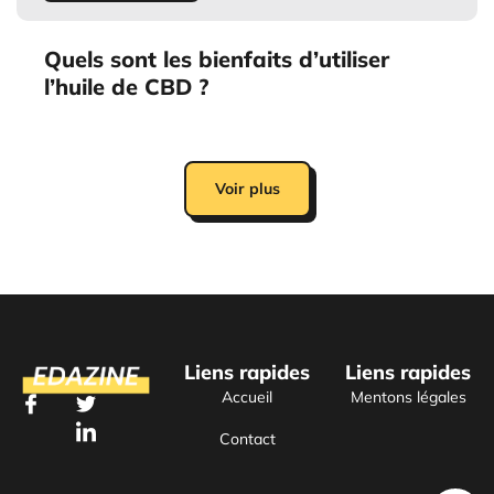
Quels sont les bienfaits d’utiliser
l’huile de CBD ?
Voir plus
Liens rapides
Liens rapides
Accueil
Mentons légales
J
J
J
J
k
k
k
k
Contact
i
i
i
i
-
-
-
-
f
t
l
i